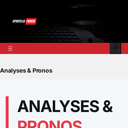
Skip
to
content
Search
Analyses & Pronos
ANALYSES &
PRONOS