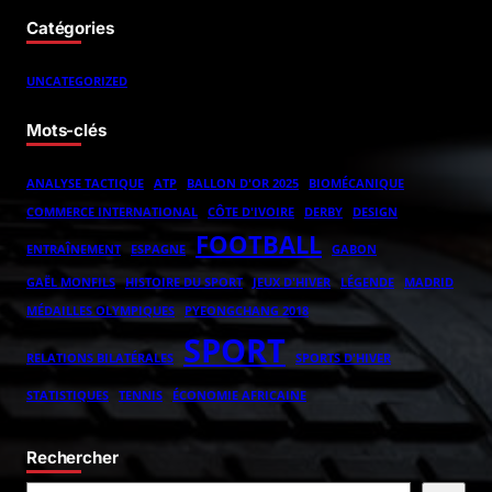
Catégories
UNCATEGORIZED
Mots-clés
ANALYSE TACTIQUE
ATP
BALLON D'OR 2025
BIOMÉCANIQUE
COMMERCE INTERNATIONAL
CÔTE D'IVOIRE
DERBY
DESIGN
FOOTBALL
ENTRAÎNEMENT
ESPAGNE
GABON
GAËL MONFILS
HISTOIRE DU SPORT
JEUX D'HIVER
LÉGENDE
MADRID
MÉDAILLES OLYMPIQUES
PYEONGCHANG 2018
SPORT
RELATIONS BILATÉRALES
SPORTS D'HIVER
STATISTIQUES
TENNIS
ÉCONOMIE AFRICAINE
Rechercher