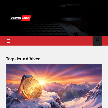
Skip
to
content
Search
Tag:
Jeux d’hiver