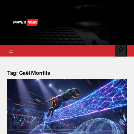
Skip
to
content
Search
Tag:
Gaël Monfils