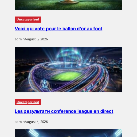
Uncategorized
Voici qui vote pour le ballon d’or au foot
admin
August 5, 2026
Uncategorized
Les результати conference league en direct
admin
August 4, 2026