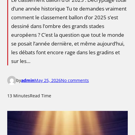
d’une année historique Tu te demandes vraiment
comment le classement ballon d’or 2025 s’est
dessiné dans l’ombre des grands stades
européens ? C’est la question que tout le monde
se posait l’année dernière, et même aujourd’hui,
les débats font encore rage dans les gradins et
sur les…
o
by
admin
May 25, 2026
No comments
n
L
13 Minutes
Read Time
e
c
l
a
s