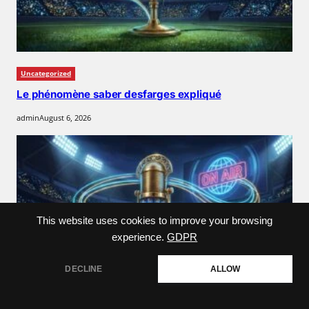
Uncategorized
Le phénomène saber desfarges expliqué
admin
August 6, 2026
This website uses cookies to improve your browsing
experience.
GDPR
DECLINE
ALLOW
Uncategorized