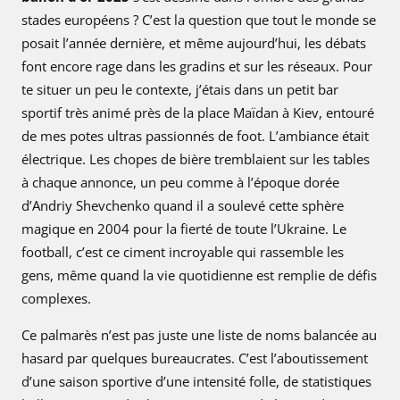
v
stades européens ? C’est la question que tout le monde se
o
posait l’année dernière, et même aujourd’hui, les débats
i
font encore rage dans les gradins et sur les réseaux. Pour
l
é
te situer un peu le contexte, j’étais dans un petit bar
s
sportif très animé près de la place Maïdan à Kiev, entouré
de mes potes ultras passionnés de foot. L’ambiance était
électrique. Les chopes de bière tremblaient sur les tables
à chaque annonce, un peu comme à l’époque dorée
d’Andriy Shevchenko quand il a soulevé cette sphère
magique en 2004 pour la fierté de toute l’Ukraine. Le
football, c’est ce ciment incroyable qui rassemble les
gens, même quand la vie quotidienne est remplie de défis
complexes.
Ce palmarès n’est pas juste une liste de noms balancée au
hasard par quelques bureaucrates. C’est l’aboutissement
d’une saison sportive d’une intensité folle, de statistiques