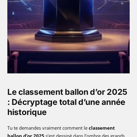
5
:
t
o
u
s
l
e
s
s
e
c
Le classement ballon d’or 2025
r
: Décryptage total d’une année
e
t
historique
s
d
Tu te demandes vraiment comment le
classement
é
ballon d’or 2025
s’est dessiné dans l’ombre des grands