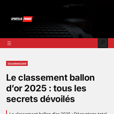
Skip
to
content
Search
Uncategorized
Le classement ballon
d’or 2025 : tous les
secrets dévoilés
Le classement ballon d’or 2025 : Décryptage total