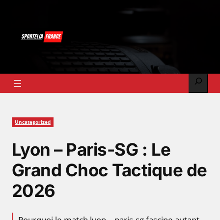
Skip
to
content
Search
Uncategorized
Lyon – Paris-SG : Le
Grand Choc Tactique de
2026
Pourquoi le match lyon – paris-sg fascine autant