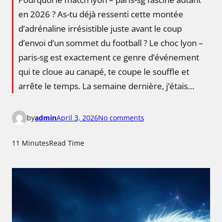
en 2026 ? As-tu déjà ressenti cette montée
d’adrénaline irrésistible juste avant le coup
d’envoi d’un sommet du football ? Le choc lyon –
paris-sg est exactement ce genre d’événement
qui te cloue au canapé, te coupe le souffle et
arrête le temps. La semaine dernière, j’étais…
o
by
admin
April 3, 2026
No comments
n
L
11 Minutes
Read Time
y
o
n
–
P
a