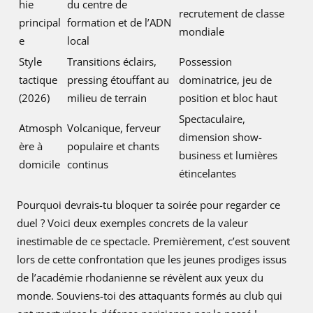
hie
du centre de
recrutement de classe
principal
formation et de l’ADN
mondiale
e
local
Style
Transitions éclairs,
Possession
tactique
pressing étouffant au
dominatrice, jeu de
(2026)
milieu de terrain
position et bloc haut
Spectaculaire,
Atmosph
Volcanique, ferveur
dimension show-
ère à
populaire et chants
business et lumières
domicile
continus
étincelantes
Pourquoi devrais-tu bloquer ta soirée pour regarder ce
duel ? Voici deux exemples concrets de la valeur
inestimable de ce spectacle. Premièrement, c’est souvent
lors de cette confrontation que les jeunes prodiges issus
de l’académie rhodanienne se révèlent aux yeux du
monde. Souviens-toi des attaquants formés au club qui