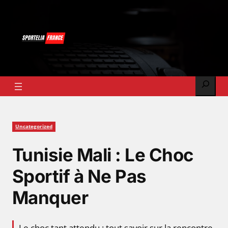
Skip
to
content
Search
Uncategorized
Tunisie Mali : Le Choc
Sportif à Ne Pas
Manquer
Le choc tant attendu : tout savoir sur la rencontre