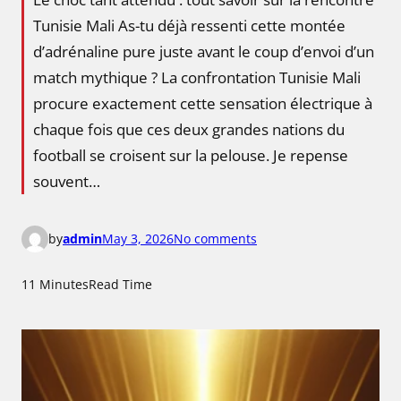
Tunisie Mali As-tu déjà ressenti cette montée
d’adrénaline pure juste avant le coup d’envoi d’un
match mythique ? La confrontation Tunisie Mali
procure exactement cette sensation électrique à
chaque fois que ces deux grandes nations du
football se croisent sur la pelouse. Je repense
souvent…
o
by
admin
May 3, 2026
No comments
n
T
11 Minutes
Read Time
u
n
i
s
i